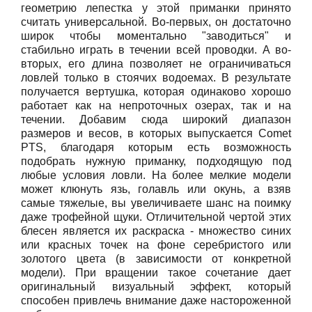
геометрию лепестка у этой приманки принято
считать универсальной. Во-первых, он достаточно
широк чтобы моментально "заводиться" и
стабильно играть в течении всей проводки. А во-
вторых, его длина позволяет не ограничиваться
ловлей только в стоячих водоемах. В результате
получается вертушка, которая одинаково хорошо
работает как на непроточных озерах, так и на
течении. Добавим сюда широкий диапазон
размеров и весов, в которых выпускается Comet
PTS, благодаря которым есть возможность
подобрать нужную приманку, подходящую под
любые условия ловли. На более мелкие модели
может клюнуть язь, голавль или окунь, а взяв
самые тяжелые, вы увеличиваете шанс на поимку
даже трофейной щуки. Отличительной чертой этих
блесен является их раскраска - множество синих
или красных точек на фоне серебристого или
золотого цвета (в зависимости от конкретной
модели). При вращении такое сочетание дает
оригинальный визуальный эффект, который
способен привлечь внимание даже настороженной