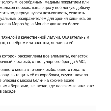
 с золотым, серебряным, медным покрытием или
 мальков перехватывающих у неё легкую добычу,
устить подвернувшуюся возможность, схватить
изуальным раздражителем для зрения хищника, он
лесна Mepps Aglia Mouche движется более
, тяжелой и качественной латуни. Обязательным
ью, серебром или золотом, является её
 которой раскреплены все элементы, лепесток,
прочный и острый, от популярного бренда VMC;
ешного клева в течении рыболовного года, то
ову, вытащить её из коробочки, служит начало
 блесны с мехом белки на крючке возле
шими берегами, т.е. везде, где насекомые являются
в засаде.