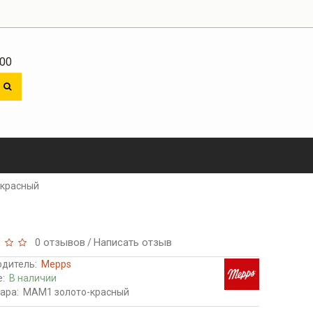
:00
 красный
0 отзывов
Написать отзыв
/
одитель:
Mepps
е:
В наличии
ара:
MAM1 золото-красный