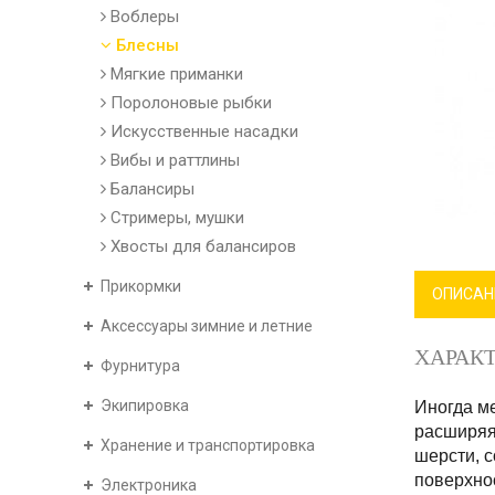
Воблеры
Блесны
Мягкие приманки
Поролоновые рыбки
Искусственные насадки
Вибы и раттлины
Балансиры
Стримеры, мушки
Хвосты для балансиров
Прикормки
ОПИСАН
Аксессуары зимние и летние
ХАРАК
Фурнитура
Экипировка
Иногда ме
расширяя 
Хранение и транспортировка
шерсти, с
поверхнос
Электроника