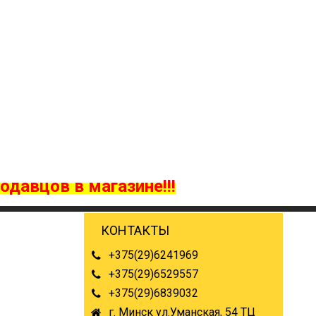
одавцов в магазине!!!
КОНТАКТЫ
+375(29)6241969
+375(29)6529557
+375(29)6839032
г. Минск ул.Уманская, 54 ТЦ