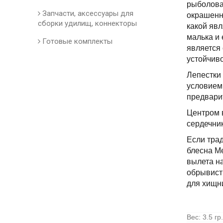
рыболова
Запчасти, аксессуары для
окрашенн
сборки удилищ, коннекторы
какой явл
малька и 
Готовые комплекты
является
устойчиво
Лепестки 
условием 
предвари
Центром в
сердечник
Если трад
блесна Me
вылета н
обрывисты
для хищн
Вес: 3.5 гр.