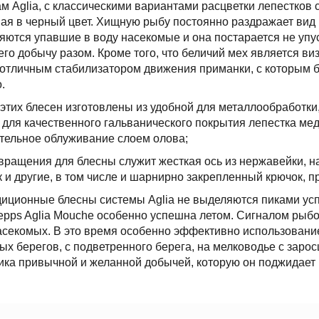
м Aglia, с классическими вариантами расцветки лепестков
ая в черный цвет. Хищную рыбу постоянно раздражает вид
яются упавшие в воду насекомые и она постарается не уп
его добычу разом. Кроме того, что беличий мех является в
 отличным стабилизатором движения приманки, с которым б
.
этих блесен изготовлены из удобной для металлообработки
для качественного гальванического покрытия лепестка мед
тельное облуживание слоем олова;
ращения для блесны служит жесткая ось из нержавейки, на
 и другие, в том числе и шарнирно закрепленный крючок, 
иционные блесны системы Aglia не выделяются пиками усп
pps Aglia Mouche особенно успешна летом. Сигналом рыбол
асекомых. В это время особенно эффективно использование
х берегов, с подветренного берега, на мелководье с зарос
ика привычной и желанной добычей, которую он поджидает 