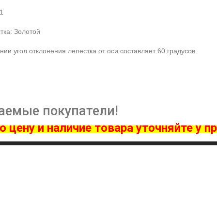
1
стка: Золотой
ии угол отклонения лепестка от оси составляет 60 градусов
аемые покупатели!
 цену и наличие товара ут
очняйте у пр