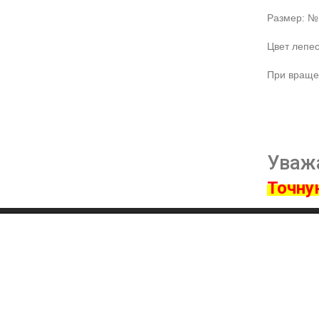
Размер: №
Цвет лепе
При вращен
Уваж
Точную