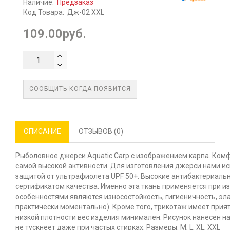
Наличие:
Предзаказ
Код Товара:
Дж-02 XXL
109.00руб.
СООБЩИТЬ КОГДА ПОЯВИТСЯ
ОПИСАНИЕ
ОТЗЫВОВ (0)
Рыболовное джерси Aquatic Carp с изображением карпа. Ком
самой высокой активности. Для изготовления джерси нами ис
защитой от ультрафиолета UPF 50+. Высокие антибактериал
сертификатом качества. Именно эта ткань применяется при и
особенностями являются износостойкость, гигиеничность, эла
практически моментально). Кроме того, трикотаж имеет прия
низкой плотности вес изделия минимален. Рисунок нанесен на
не тускнеет даже при частых стирках. Размеры: M, L, XL, XXL